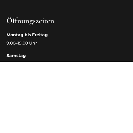
Öffnungszeiten
Montag bis Freitag
9.00–19.00 Uhr
Samstag
9.00–14.00 Uhr
© Copyright 2026 Coiffure Diva
Site by
KMU Performer AG